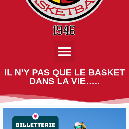
IL N’Y PAS QUE LE BASKET
DANS LA VIE…..